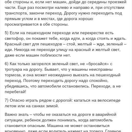
обе стороны и, если нет машин, дойди до середины проезжей
части. Еще раз посмотри налево и направо и, при отсутствии
транспорта, закончи переход. Дорогу нужно переходить под
прямым углом и в местах, где дорога хорошо
просматривается в обе стороны.
5) Если на пешеходном переходе или перекрестке есть
светофор, он покажет тебе, когда идти, а когда стоять и ждать.
Красный свет для пешеходов – стой, желтый – жди, зеленый –
иди. Никогда не переходи улицу на красный и желтый свет,
даже если машин поблизости нет.
6) Как только загорелся зеленый свет, не «бросайся» с
тротуара на дорогу. Бывает, что у машины неисправны
тормоза, и она может неожиданно выехать на пешеходный
переход. Поэтому переходить дорогу надо спокойно,
убедившись, что автомобили остановились. Переходи, а не
перебегай!
7) Опасно играть рядом с дорогой: кататься на велосипеде
летом или на санках зимой.
Важно знать – чтобы не оказаться на дороге в аварийной
ситуации, ребенок должен понимать, когда автомобиль
становится опасным. Машина не может остановиться
мгновенно, даже если водитель нажмет на тормоз. Главное