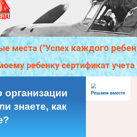
каждого
ребен
ые места ("Успех
моему ребенку сертификат учет
о организации
Решаем вместе
и знаете, как
е?