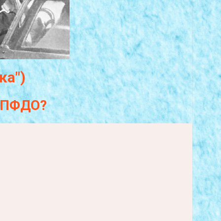
ка")
а ПФДО?