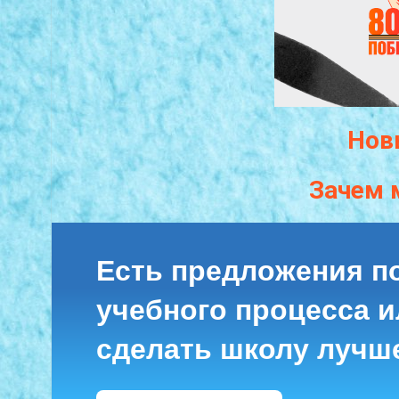
Нов
Зачем 
Есть предложения п
учебного процесса ил
сделать школу лучш