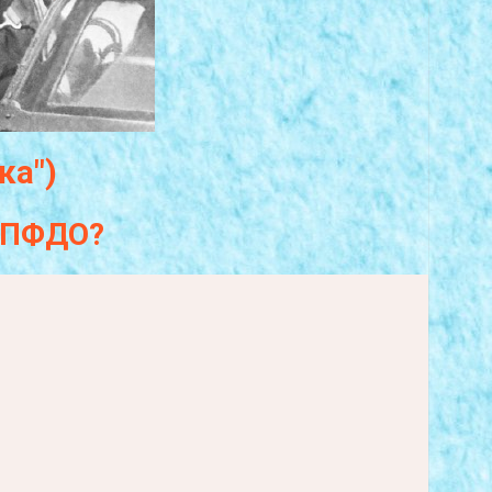
ка")
а ПФДО?