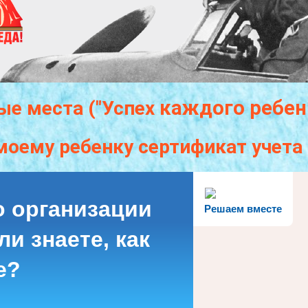
каждого
ребен
ые места ("Успех
моему ребенку сертификат учет
о организации
Решаем вместе
и знаете, как
е?