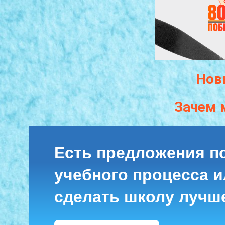
Нов
Зачем 
Есть предложения п
учебного процесса ил
сделать школу лучш