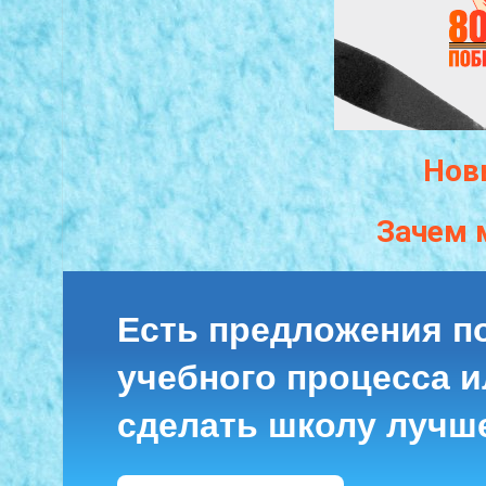
Нов
Зачем 
Есть предложения п
учебного процесса ил
сделать школу лучш