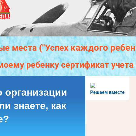
каждого
ребен
ые места ("Успех
моему ребенку сертификат учет
о организации
Решаем вместе
и знаете, как
е?