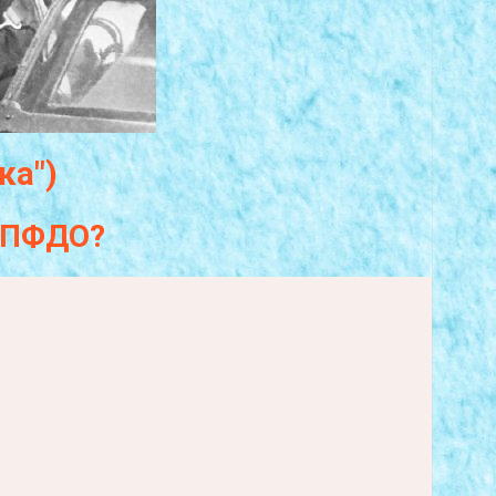
ка")
а ПФДО?