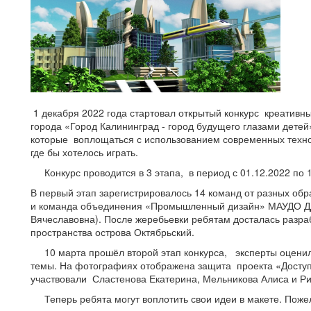
1 декабря 2022 года стартовал открытый конкурс креативн
города «Город Калининград - город будущего глазами детей
которые воплощаться с использованием современных технол
где бы хотелось играть.
Конкурс проводится в 3 этапа, в период с 01.12.2022 по 1
В первый этап зарегистрировалось 14 команд от разных обр
и команда объединения «Промышленный дизайн» МАУДО ДДТ
Вячеславовна). После жеребьевки ребятам досталась разра
пространства острова Октябрьский.
10 марта прошёл второй этап конкурса, эксперты оценили
темы. На фотографиях отображена защита проекта «Доступ
участвовали Сластенова Екатерина, Мельникова Алиса и Р
Теперь ребята могут воплотить свои идеи в макете. Поже