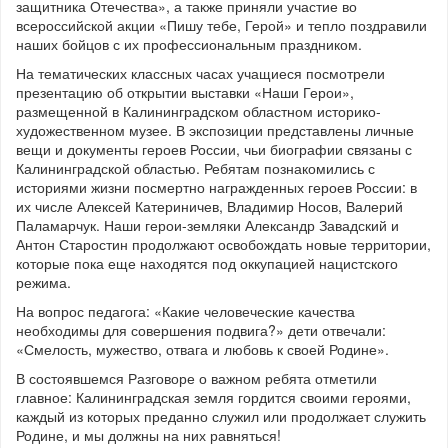
защитника Отечества», а также приняли участие во
всероссийской акции «Пишу тебе, Герой» и тепло поздравили
наших бойцов с их профессиональным праздником.
На тематических классных часах учащиеся посмотрели
презентацию об открытии выставки «Наши Герои»,
размещенной в Калининградском областном историко-
художественном музее. В экспозиции представлены личные
вещи и документы героев России, чьи биографии связаны с
Калининградской областью. Ребятам познакомились с
историями жизни посмертно награжденных героев России: в
их числе Алексей Катериничев, Владимир Носов, Валерий
Паламарчук. Наши герои-земляки Александр Завадский и
Антон Старостин продолжают освобождать новые территории,
которые пока еще находятся под оккупацией нацистского
режима.
На вопрос педагога: «Какие человеческие качества
необходимы для совершения подвига?» дети отвечали:
«Смелость, мужество, отвага и любовь к своей Родине».
В состоявшемся Разговоре о важном ребята отметили
главное: Калининградская земля гордится своими героями,
каждый из которых преданно служил или продолжает служить
Родине, и мы должны на них равняться!