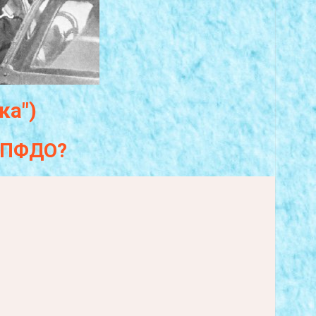
ка")
а ПФДО?