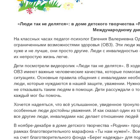
«Люди так не делятся»: в доме детского творчества 
Международному дн
На классных часах педагог-психолог Евгения Валериевна О
ограниченными возможностями здоровья (ОВЗ). Эти люди жив
хуже и не лучше, они просто другие. Люди с инвалидностью
их непростую жизнь легче.
Дети посмотрели видеоролик «Люди так не делятся».
В ходе
ОВЗ имеют важные человеческие качества, которые помога
ситуациях.
Основные правила общения с инвалидами необх
люди, которые нуждаются в нашей защите, уважении. Нужно
не отказывать таким людям в помощи. Дети рассуждали о то
каждый мог бы помочь.
Хочется надеяться, что всё услышанное, увиденное тронуло
особенные люди достойны уважения.
И как сказал один из 
все другие люди, инвалидами нас
делает отношение людей к
В ноябре-декабре в доме детского творчества «Родник» про
рамках благотворительного марафона «Ты нам нужен!». Вс
на счет благотворительного фонда «Берег надежды» для по