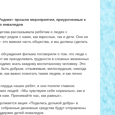
«Родник»
прошли мероприятия, приуроченные к
ю инвалидов
дегова рассказывала ребятам о людях с
ут рядом с нами, как взрослые, так и дети. Они не
 – это важная часть общества, и мы должны сделать
 обсуждения фильма поговорили о том,
что
люди с
ют им преодолевать трудности в сложных жизненных
одимо знать каждому воспитанному человеку.
Это
 быть добрым, отзывчивым, милосердным, никогда
м, как важно помогать таким людям, и как лично
 сердца наших ребят, и они поняли главное:
таких людей: «Мы чувствуем себя нормально, как и
 нам. Принимайте нас, как равных».
должается акция «Поделись долькой добра» в
е собранные денежные средства будут отправлены
ддержки детей-инвалидов.