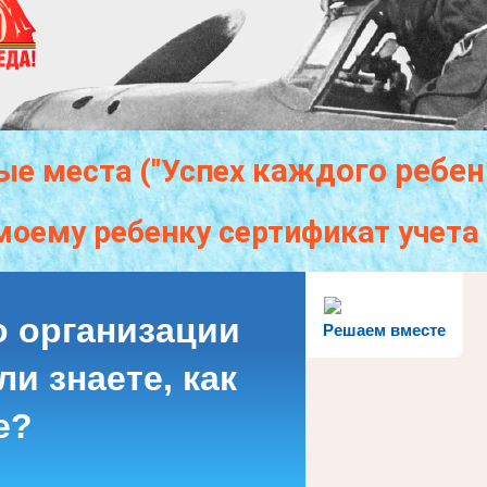
каждого
ребен
ые места ("Успех
моему ребенку сертификат учет
о организации
Решаем вместе
и знаете, как
е?