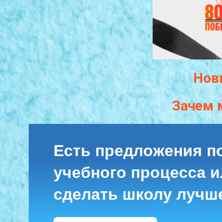
Нов
Зачем 
Есть предложения п
учебного процесса ил
сделать школу лучш