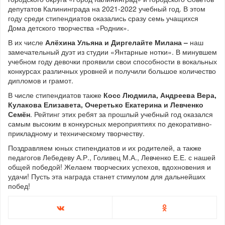
депутатов Калининграда на 2021-2022 учебный год. В этом
году среди стипендиатов оказались сразу семь учащихся
Дома детского творчества «Родник».
В их числе
Алёхина Ульяна и Диргелайте Милана –
наш
замечательный дуэт из студии «Янтарные нотки».
В минувшем
учебном году девочки проявили свои способности в вокальных
конкурсах различных уровней и получили большое количество
дипломов и грамот.
В числе стипендиатов также
Косс Людмила, Андреева Вера,
Кулакова Елизавета, Очеретько Екатерина и Левченко
Семён
. Рейтинг этих ребят за прошлый учебный год оказался
самым высоким в конкурсных мероприятиях по декоративно-
прикладному и техническому творчеству.
Поздравляем юных стипендиатов и их родителей, а также
педагогов Лебедеву А.Р., Голивец М.А., Левченко Е.Е. с нашей
общей победой! Желаем творческих успехов, вдохновения и
удачи! Пусть эта награда станет стимулом для дальнейших
побед!