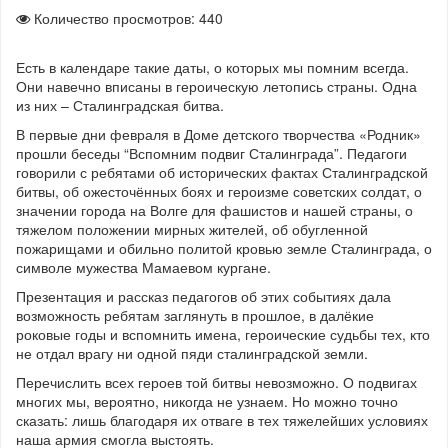
Количество просмотров: 440
Есть в календаре такие даты, о которых мы помним всегда.
Они навечно вписаны в героическую летопись страны. Одна
из них – Сталинградская битва.
В первые дни февраля в Доме детского творчества «Родник»
прошли беседы “Вспомним подвиг Сталинграда”. Педагоги
говорили с ребятами об исторических фактах Сталинградской
битвы, об ожесточённых боях и героизме советских солдат, о
значении города на Волге для фашистов и нашей страны, о
тяжелом положении мирных жителей, об обугленной
пожарищами и обильно политой кровью земле Сталинграда, о
символе мужества Мамаевом кургане.
Презентация и рассказ педагогов об этих событиях дала
возможность ребятам заглянуть в прошлое, в далёкие
роковые годы и вспомнить имена, героические судьбы тех, кто
не отдал врагу ни одной пяди сталинградской земли.
Перечислить всех героев той битвы невозможно. О подвигах
многих мы, вероятно, никогда не узнаем. Но можно точно
сказать: лишь благодаря их отваге в тех тяжелейших условиях
наша армия смогла выстоять.