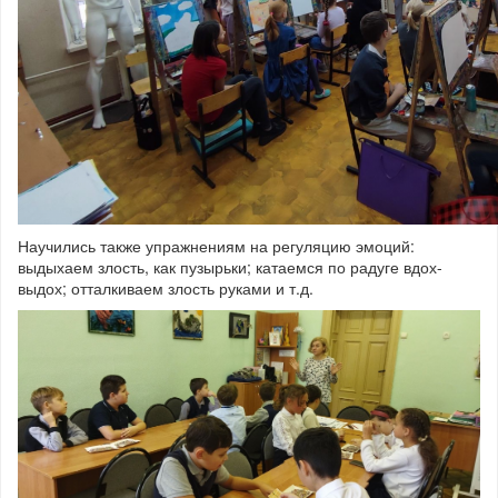
Научились также упражнениям на регуляцию эмоций:
выдыхаем злость, как пузырьки; катаемся по радуге вдох-
выдох; отталкиваем злость руками и т.д.