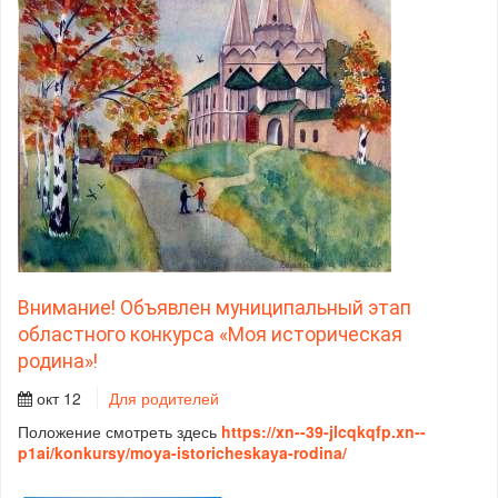
Внимание! Объявлен муниципальный этап
областного конкурса «Моя историческая
родина»!
окт 12
Для родителей
Положение смотреть здесь
https://xn--39-jlcqkqfp.xn--
p1ai/konkursy/moya-istoricheskaya-rodina/