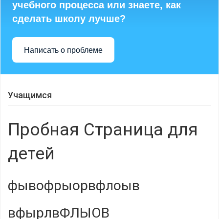
учебного процесса или знаете, как
сделать школу лучше?
Написать о проблеме
Учащимся
Пробная Страница для
детей
фывофрыорвфлоыв
вфырлвФЛЫОВ