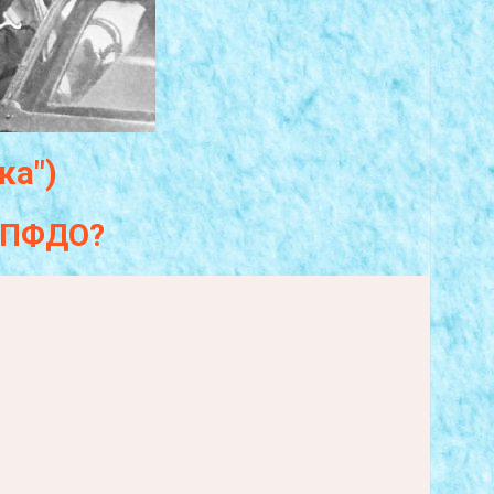
ка")
а ПФДО?