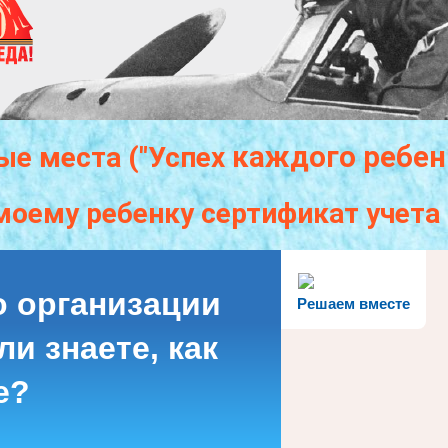
каждого
ребен
ые места ("Успех
моему ребенку сертификат учет
о организации
Решаем вместе
и знаете, как
е?