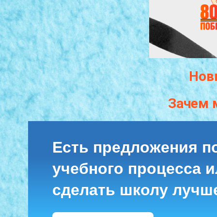
Нов
Зачем 
Есть предложения п
учебного процесса ил
сделать школу лучш