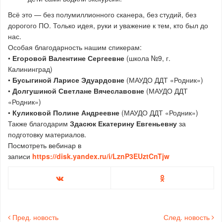
Всё это — без полумиллионного сканера, без студий, без
дорогого ПО. Только идея, руки и уважение к тем, кто был до
нас.
Особая благодарность нашим спикерам:
•
Егоровой Валентине Сергеевне
(школа №9, г.
Калининград)
•
Бусыгиной Ларисе Эдуардовне
(МАУДО ДДТ «Родник»)
•
Долгушиной Светлане Вячеславовне
(МАУДО ДДТ
«Родник»)
•
Куликовой Полине Андреевне
(МАУДО ДДТ «Родник»)
Также благодарим
Здасюк Екатерину Евгеньевну
за
подготовку материалов.
Посмотреть вебинар в
записи
https://disk.yandex.ru/i/LznP3EUztCnTjw
Пред. новость
След. новость