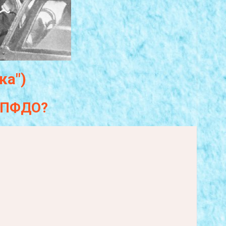
ка")
а ПФДО?