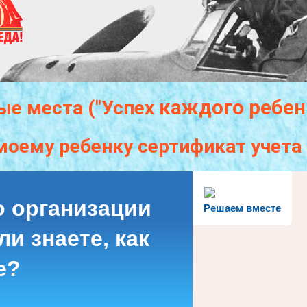
каждого
ребен
ые места ("Успех
моему ребенку сертификат учет
о организации
Решаем вместе
и знаете, как
е?