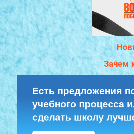
Нов
Зачем 
Есть предложения п
учебного процесса ил
сделать школу лучш