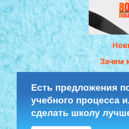
Нов
Зачем 
Есть предложения п
учебного процесса ил
сделать школу лучш