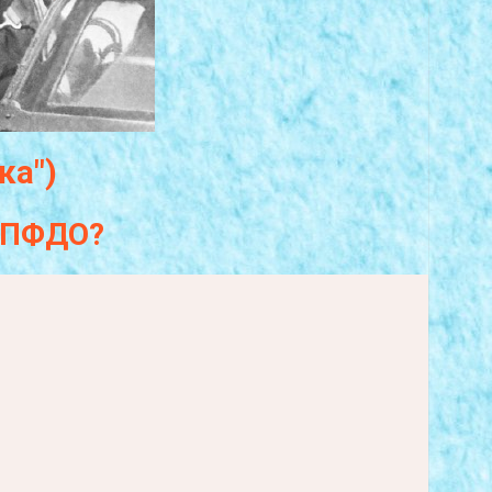
ка")
а ПФДО?