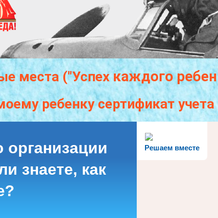
каждого
ребен
ые места ("Успех
моему ребенку сертификат учет
о организации
Решаем вместе
и знаете, как
е?