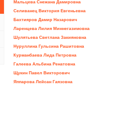
Мальцева Снежана Дамировна
Селиванец Виктория Евгеньевна
Бахтияров Дамир Назарович
Ларенцева Лилия Миннегазимовна
Шулятьева Светлана Закияновна
Нуруллина Гульсина Рашитовна
Курманбаева Лида Петровна
Галеева Альбина Ренатовна
Щукин Павел Викторович
Яппарова Лейсан Гаязовна