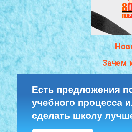
Нов
Зачем 
Есть предложения п
учебного процесса ил
сделать школу лучш