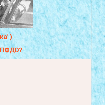
ка")
а ПФДО?