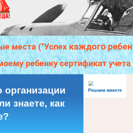
каждого
ребен
ые места ("Успех
моему ребенку сертификат учет
о организации
Решаем вместе
и знаете, как
е?